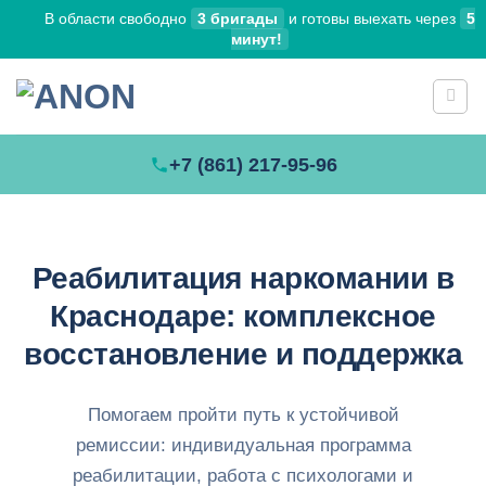
Skip
В области свободно
3 бригады
и готовы выехать через
5
to
минут!
content
+7 (861) 217-95-96
Реабилитация наркомании в
Краснодаре: комплексное
восстановление и поддержка
Помогаем пройти путь к устойчивой
ремиссии: индивидуальная программа
реабилитации, работа с психологами и