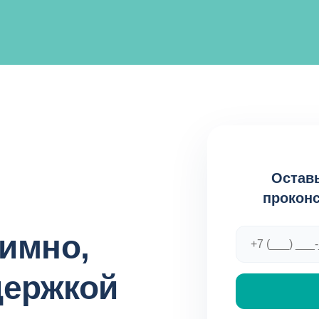
Оставь
проконс
имно,
держкой