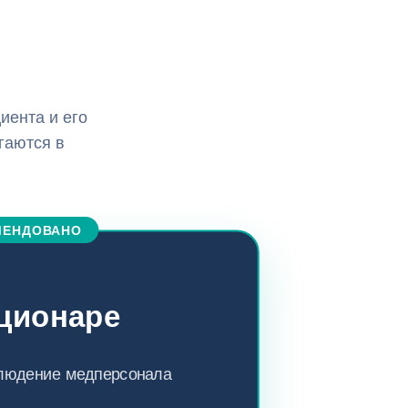
иента и его
гаются в
МЕНДОВАНО
ационаре
блюдение медперсонала