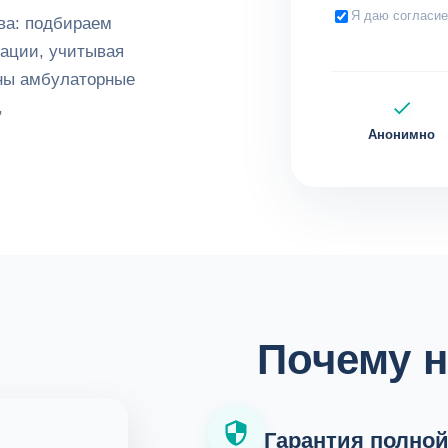
Я даю согласи
ва: подбираем
тации, учитывая
жны амбулаторные
,
Анонимно
Почему 
Гарантия полно