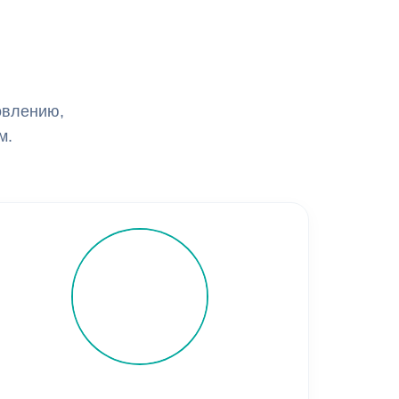
овлению,
м.