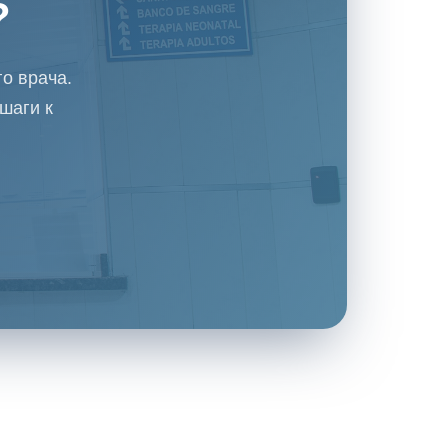
?
о врача.
шаги к